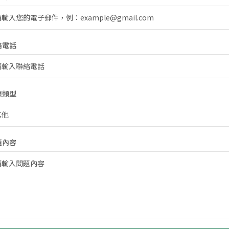
絡電話
題類型
題內容