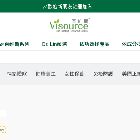
🎉歡迎新朋友註冊加入！
監製🌿百維斯系列
Dr. Lin嚴選
依功效找產品
依成分
情緒睡眠
健康養生
女性保養
免疫防護
美國正