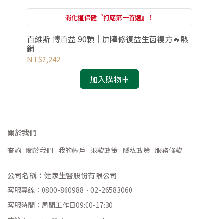
消化道保健『打底第一首選』！
百維斯 博百益 90顆｜屏障修復益生菌複方🔥熱
百維
銷
換
NT$2,242
NT
加入購物車
關於我們
查詢
關於我們
我的帳戶
退款政策
隱私政策
服務條款
公司名稱：健泉生醫股份有限公司
客服專線：0800-860988．02-26583060
客服時間：周間工作日09:00-17:30