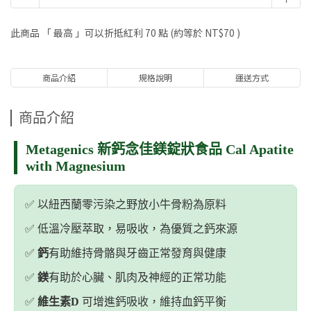
此商品 「 最高 」可以折抵紅利
70
點 (約等於
NT$70
)
商品介紹
規格說明
運送方式
商品介紹
Metagenics 新鈣念佳鎂錠狀食品 Cal Apatite
with Magnesium
✅️ 以紐西蘭零污染之野放小牛骨粉為原料
✅️ 低溫冷壓萃取，易吸收，為優質之鈣來源
✅️
鈣
有助維持骨骼與牙齒正常發育與健康
✅️
鎂
有助於心臟、肌肉及神經的正常功能
✅️
維生素D
可增進鈣吸收，維持血鈣平衡