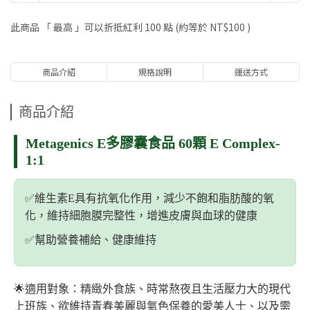
此商品 「 最高 」可以折抵紅利
100
點 (約等於
NT$100
)
商品介紹
規格說明
運送方式
商品介紹
Metagenics E多膠囊食品 60顆 E Complex-
1:1
✅️維生素E具有抗氧化作用，減少不飽和脂肪酸的氧
化，維持細胞膜完整性，增進皮膚與血球的健康
✅️幫助營養補給、健康維持
🌟適用對象：精緻外食族、時常熬夜且生活壓力大的現代
上班族、欲維持青春美麗與氣色保養的愛美人士、以及需