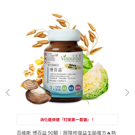
消化道保健『打底第一首選』！
來入侵
百維斯 博百益 90顆｜屏障修復益生菌複方🔥熱
百維