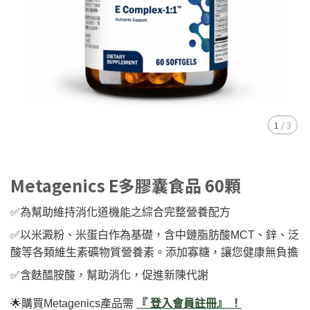
1
/
3
Metagenics E多膠囊食品 60顆
✅️為幫助維持消化道機能之綜合完整營養配方
✅️以米澱粉、米蛋白作為基礎，含中鏈脂肪酸MCT、鋅、泛
酸等各類維生素礦物質營養素。添加寡糖，讓您健康無負擔
✅️含麩醯胺酸，幫助消化，促進新陳代謝
🌟購買Metagenics產品需
『 登入會員註冊』 ！