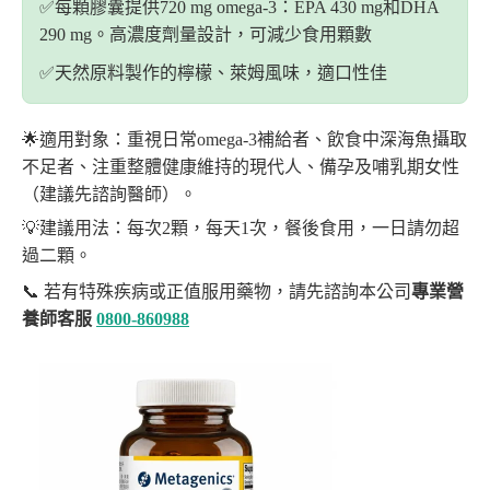
✅️每顆膠囊提供720 mg omega-3：EPA 430 mg和DHA
290 mg。高濃度劑量設計，可減少食用顆數
✅️天然原料製作的檸檬、萊姆風味，適口性佳
🌟適用對象：重視日常omega-3補給者、飲食中深海魚攝取
不足者、注重整體健康維持的現代人、備孕及哺乳期女性
（建議先諮詢醫師）。
💡建議用法：每次2顆，每天1次，餐後食用，一日請勿超
過二顆。
📞 若有特殊疾病或正值服用藥物，請先諮詢本公司
專業營
養師客服
0800-860988