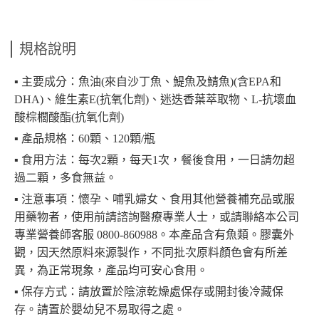
規格說明
▪︎ 主要成分：魚油(來自沙丁魚、鯷魚及鯖魚)(含EPA和
DHA)、維生素E(抗氧化劑)、迷迭香葉萃取物、L-抗壞血
酸棕櫚酸酯(抗氧化劑)
▪︎ 產品規格：60顆、120顆/瓶
▪︎ 食用方法：每次2顆，每天1次，餐後食用，一日請勿超
過二顆，多食無益。
▪︎ 注意事項：懷孕、哺乳婦女、食用其他營養補充品或服
用藥物者，使用前請諮詢醫療專業人士，或請聯絡本公司
專業營養師客服 0800-860988。本產品含有魚類。膠囊外
觀，因天然原料來源製作，不同批次原料顏色會有所差
異，為正常現象，產品均可安心食用。
▪︎ 保存方式：請放置於陰涼乾燥處保存或開封後冷藏保
存。請置於嬰幼兒不易取得之處。