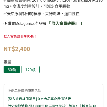
✅️每顆膠囊提供720 mg omega-3：EPA 430 mg和DHA 290
mg。高濃度劑量設計，可減少食用顆數
✅️天然原料製作的檸檬、萊姆風味，適口性佳
🌟購買Metagenics產品需
『 登入會員註冊』 ！
登入會員註冊享95折！
NT$2,400
容量
60顆
120顆
此商品參與的優惠活動
[登入會員註冊購買]指定商品享會員價95折
🎁父親節活動-滿7,888元贈 屏障修復益生菌複方｜博百益30