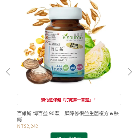
消化道保健『打底第一首選』！
｜發熱
百維斯 博百益 90顆｜屏障修復益生菌複方🔥熱
百維
銷
疲
NT$2,242
NT