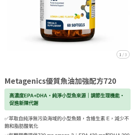
1
/
3
Metagenics優質魚油加強配方720
高濃度EPA+DHA・純淨小型魚來源｜調節生理機能・
促進新陳代謝
✅️萃取自純淨無污染海域的小型魚類，含維生素 E，減少不
飽和脂肪酸氧化