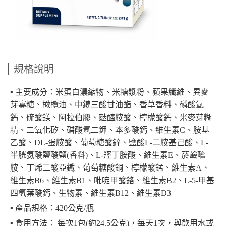
規格說明
▪︎ 主要成分：米蛋白濃縮物、米糖漿粉、蘋果纖維、異麥
芽寡糖、橄欖油、中鏈三酸甘油酯、香草香料、磷酸氫
鈣、硫酸鎂、阿拉伯膠、麩醯胺酸、檸檬酸鈣、米麥芽糊
精、二氧化矽、磷酸氫二鉀、本多酸鈣、維生素C、胺基
乙酸、DL-蛋胺酸、葡萄糖酸鋅、鹽酸L-二胺基己酸、L-
半胱氨酸鹽酸鹽(香料)、L-羥丁胺酸、維生素E、菸鹼醯
胺、丁烯二酸亞鐵、葡萄糖酸銅、檸檬酸錳、維生素A、
維生素B6、維生素B1、吡啶甲酸鉻、維生素B2、L-5-甲基
四氫葉酸鈣、生物素、維生素B12、維生素D3
▪︎ 產品規格：420公克/瓶
▪︎ 食用方法： 每次1包(約24.5公克)，每天1次，與飲用水或