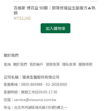
百維斯 博百益 90顆｜屏障修復益生菌複方🔥熱
百維
銷
不中
NT$2,242
NT
加入購物車
關於我們
查詢
關於我們
我的帳戶
退款政策
隱私政策
服務條款
公司名稱：健泉生醫股份有限公司
客服專線：0800-860988．02-26583060
客服時間：周間工作日09:00-17:30
信箱：service@visource.com.tw
地址：台北市內湖區瑞光路335號5樓之一