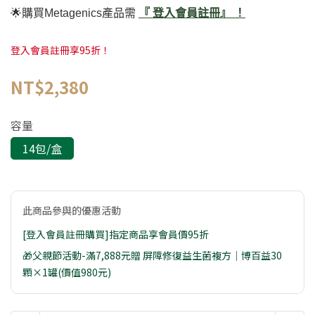
🌟購買Metagenics產品需
『 登入會員註冊』 ！
登入會員註冊享95折！
NT$2,380
容量
14包/盒
此商品參與的優惠活動
[登入會員註冊購買]指定商品享會員價95折
🎁父親節活動-滿7,888元贈 屏障修復益生菌複方｜博百益30
顆×1罐(價值980元)