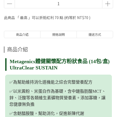
此商品 「 最高 」可以折抵紅利
70
點 (約等於
NT$70
)
商品介紹
規格說明
運送方式
商品介紹
Metagenics體健關懷配方粉狀食品 (14包/盒)
UltraClear SUSTAIN
✅️為幫助維持消化道機能之綜合完整營養配方
✅️以米澱粉、米蛋白作為基礎，含中鏈脂肪酸MCT、
鋅、泛酸等各類維生素礦物質營養素。添加寡糖，讓
您健康無負擔
✅️含麩醯胺酸，幫助消化，促進新陳代謝