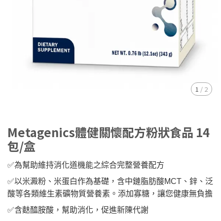
1
/
2
Metagenics體健關懷配方粉狀食品 14
包/盒
✅️為幫助維持消化道機能之綜合完整營養配方
✅️以米澱粉、米蛋白作為基礎，含中鏈脂肪酸MCT、鋅、泛
酸等各類維生素礦物質營養素。添加寡糖，讓您健康無負擔
✅️含麩醯胺酸，幫助消化，促進新陳代謝