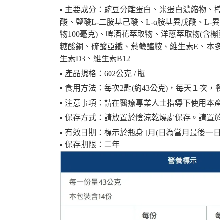
▪︎ 主要成分：豌豆分離蛋白、米蛋白濃縮物
酸、鹽酸L-二胺基己酸、L-α胺基異戊酸、L
物100毫克)、啤酒花萃取物、洋蔥萃取物(
糖酸銅、硫酸亞鐵、菸鹼醯胺、維生素E、本多
生素D3、維生素B12
▪︎ 產品規格：602公克 / 瓶
▪︎ 食用方法：每次2匙(約43公克)，每天１
▪︎ 注意事項：請在醫療專業人士指導下使用
▪︎ 保存方式：請放置於陰涼乾燥處保存。請
▪︎ 有效日期：標示於瓶身 [月(日為當月最後一日
▪︎ 保存期限：二年