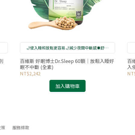
🌙使入睡和放鬆更容易🌙減少夜間中斷感☀️舒緩
白天緊張節奏
別
百維斯 好眠博士Dr.Sleep 60顆｜放鬆入睡好
百維
眠不中斷 (全素)
入
NT$2,242
NT$
加入購物車
政策
服務條款