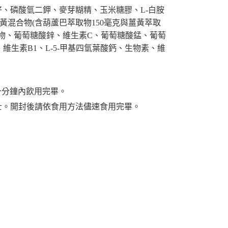
籽、磷酸氫二鉀、麥芽糊精、玉米糖膠、L-白胺
黃混合物(含葫蘆巴萃取物150毫克與薑黃萃取
取物、葡萄糖酸鋅、維生素C、葡萄糖酸錳、葡萄
生素B1、L-5-甲基四氫葉酸鈣、生物素、維
於十分鐘內飲用完畢。
士。開封後請依食用方法儘速食用完畢。