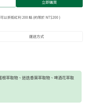
立即購買
 」可以折抵紅利
200
點 (約等於
NT$200
)
運送方式
薑根萃取物、迷迭香葉萃取物、啤酒花萃取