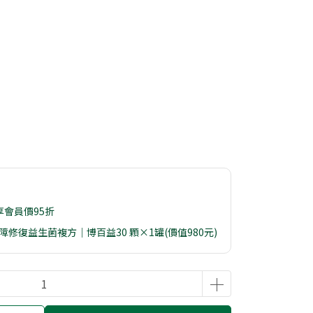
享會員價95折
 屏障修復益生菌複方｜博百益30 顆×1罐(價值980元)