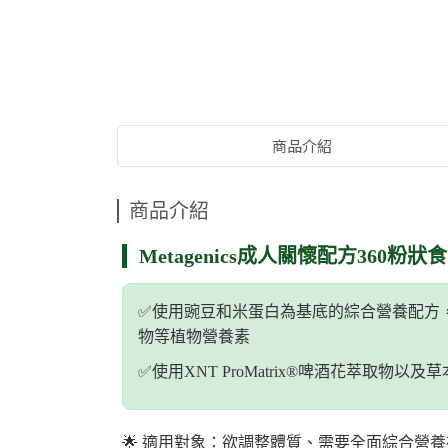
商品介紹
商品介紹
Metagenics成人關懷配方360粉狀食品 Ul
✅️使用豌豆和米蛋白為基底的綜合營養配
物等植物營養素
✅️使用XNT ProMatrix®啤酒花萃取物以
🌟 適用對象：欲調整體質、需要全面綜合營