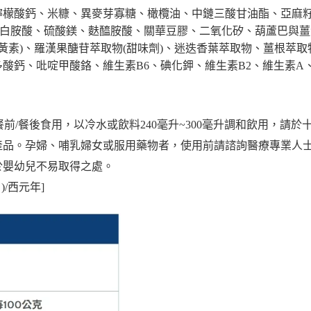
、檸檬酸鈣、米糠、異麥芽寡糖、橄欖油、中鏈三酸甘油酯、亞麻
-異白胺酸、硫酸鎂、麩醯胺酸、關華豆膠、二氧化矽、葫蘆巴與薑
含槲黃素)、羅漢果醣苷萃取物(甜味劑)、迷迭香葉萃取物、薑根萃
酸鈣、吡啶甲酸鉻、維生素B6、碘化鉀、維生素B2、維生素A、維
次，餐前/餐後食用，以冷水或飲料240毫升~300毫升調和飲用，請
本產品。孕婦、哺乳婦女或服用藥物者，使用前請諮詢醫療專業人
置於嬰幼兒不易取得之處。
)/西元年]