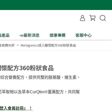
找產品
📣最新消息
健康專欄
客服中心
會員價95折
Metagenics成人關懷配方360粉狀食品
人關懷配方360粉狀食品
的綜合營養配方，提供完整的胺基酸、維生素、
®啤酒花萃取物以及草本CurQfen®薑黃配方，共同幫
 登入會員註冊』 ！