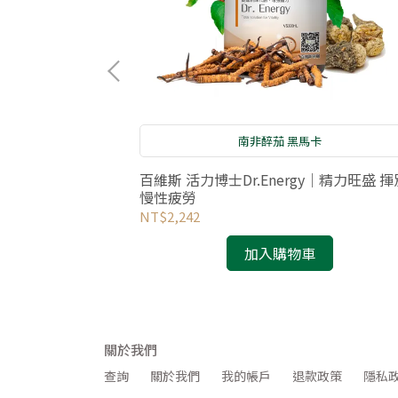
關｜精神旺盛
南非醉茄 黑馬卡
tion B 90顆｜
百維斯 活力博士Dr.Energy｜精力旺盛 揮
型態菸鹼酸)
慢性疲勞
NT$2,242
加入購物車
關於我們
查詢
關於我們
我的帳戶
退款政策
隱私