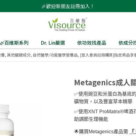
🎉歡迎新朋友註冊加入！
監製🌿百維斯系列
Dr. Lin嚴選
依功效找產品
依成分
營養
,
其他關鍵成分
,
自然醫學/功能醫學營養品
,
[登入會員註冊購買]指定商品享
Metagenics成
✅️使用豌豆和米蛋白為基底
礦物質，以及豐富草本精華
✅️使用XNT ProMatrix
助調節生理機能
🌟購買Metagenics產品需
『