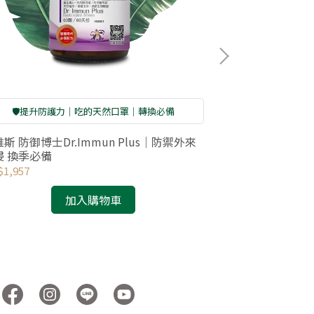
🛡️提升防護力｜吃的天然口罩｜轉換必備
調整畏寒體
斯 防御博士Dr.Immun Plus｜防禦外來
百維斯 循環B博士 D
侵 換季必備
發熱B群 冷底必
1,957
NT$2,432
加入購物車