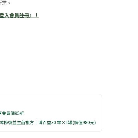
所需。
 登入會員註冊』！
享會員價95折
 屏障修復益生菌複方｜博百益30 顆×1罐(價值980元)