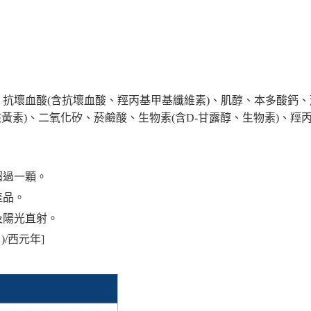
、抗壞血酸(含抗壞血酸、羥丙基甲基纖維素)、肌醇、本多酸鈣、
黃素)、二氧化矽、菸鹼酸、生物素(含D-甘露醇、生物素)、羥丙
勿超過一顆。
產品。
及陽光直射。
)/西元年]