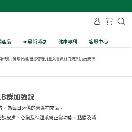
找產品
📣最新消息
健康專欄
客服中心
新陳代謝
,
醣類代謝/體態管理
,
[登入會員註冊購買]指定商品
優質B群加強錠
群配方，為每日必備的營養補充品。
，增進皮膚、心臟及神經系統正常功能，黏膜及消