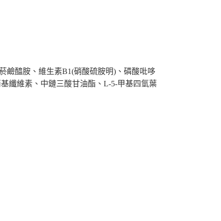
菸鹼醯胺、維生素B1(硝酸硫胺明)、磷酸吡哆
基纖維素、中鏈三酸甘油酯、L-5-甲基四氫葉