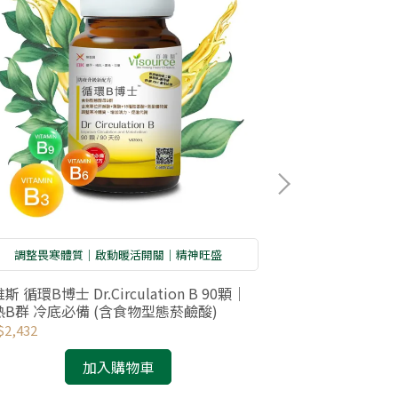
調整畏寒體質｜啟動暖活開關｜精神旺盛
調節身體的電
斯 循環B博士 Dr.Circulation B 90顆｜
接地氣｜金屬紗
熱B群 冷底必備 (含食物型態菸鹼酸)
2,432
NT$11,500
加入購物車