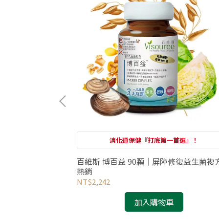
｜提高睡眠質量
消化道保健『打底第一首選』！
百維斯 博百益 90顆｜屏障修復益生菌複方
熱銷
NT$2,242
加入購物車