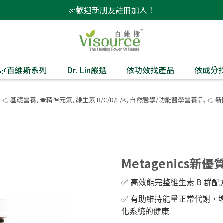
🎉歡迎新朋友註冊加入！
監製🌿百維斯系列
Dr. Lin嚴選
依功效找產品
依成分
,
👉基礎營養
,
☀️精神元氣
,
維生素 B/C/D/E/K
,
自然醫學/功能醫學營養品
,
👉
Metagenics新
✅️ 高效能完整維生素 B 
✅️ 有助維持能量正常代謝
化系統的健康