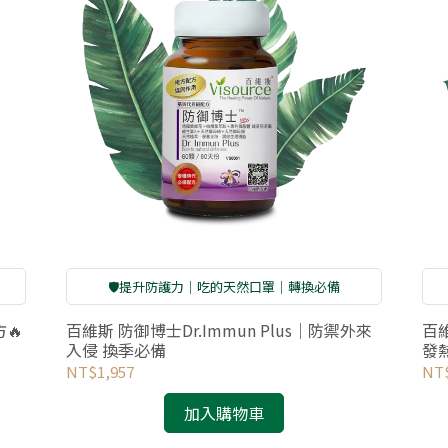
🛡️提升防護力｜吃的天然口罩｜轉換必備
🔥
百維斯 防御博士Dr.Immun Plus｜防禦外來
百維
入侵 換季必備
發
NT$1,957
NT$
加入購物車