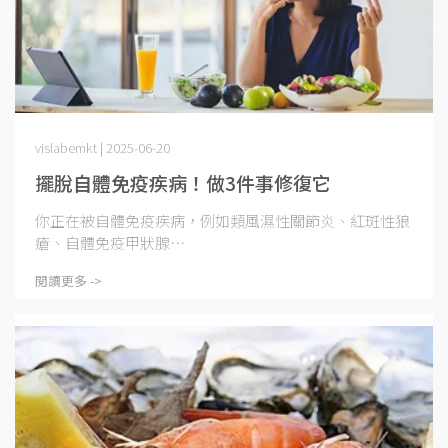
vislabemkt | 2025-06-20
擺脫自體免疫疾病！做3件事修復它
你正在被自體免疫疾病，例如類風濕性關節炎、紅斑性狼
瘡、自體免疫甲狀腺⋯
閱讀更多 ->