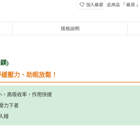
加入最愛
此商品 「 最高
規格說明
鎂)
紓緩壓力、助眠放鬆！
分子小，高吸收率，作用快速
壓力下者
入睡