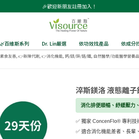
🎉歡迎新朋友註冊加入！
監製🌿百維斯系列
Dr. Lin嚴選
依功效找產品
依成分
素食友善
,
👉新陳代謝
,
👉消化機能
,
鈣/鎂/鋅/鉻/鐵
,
自然醫學/功能醫學營養
淬斯鎂洛 液態離子鎂 
消化排便順暢、紓緩壓力
✅️ 獨家 ConcenFlo
✅️ 適合消化機能差者、長