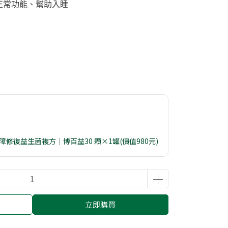
臟正常功能、幫助入睡
 屏障修復益生菌複方｜博百益30 顆×1罐(價值980元)
立即購買