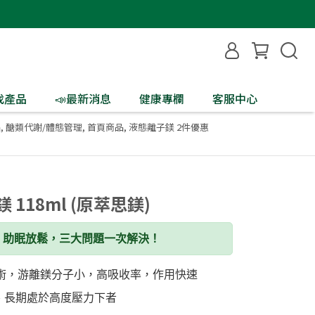
找產品
📣最新消息
健康專欄
客服中心
品
,
醣類代謝/體態管理
,
首頁商品
,
液態離子鎂 2件優惠
118ml (原萃思鎂)
、助眠放鬆，三大問題一次解決！
® 專利技術，游離鎂分子小，高吸收率，作用快速
輩、長期處於高度壓力下者