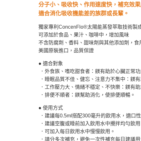
分子小、吸收快、作用速度快，補充效果
適合消化吸收機能差的族群或長輩。
獨家專利ConcenFlo®太陽能蒸發萃取技術製
可添加於食品、果汁、咖啡中，增加風味
不含防腐劑、香料、甜味劑與其他添加劑，食
美國原裝進口，品質保證
● 適合對象
．外食族、嗜吃甜食者：鎂有助於心臟正常功
．睡眠品質不佳、健忘、注意力不集中：鎂有
．工作壓力大、情緒不穩定、不快樂：鎂有助
．排便不順者：鎂幫助消化，使排便順暢。
● 使用方式
．建議每0.5ml搭配300毫升的飲用水，適口
．建議空腹或睡前加入飲用水中攪拌均勻飲用
．可加入每日飲用水中慢慢飲用。
．請分多次補充，避免一次性補充每日建議用