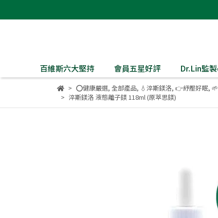
百維斯六大堅持
會員五星好評
Dr.Lin
⭕健康嚴選
,
全部產品
,
💧淬斯鎂洛
,
👉紓壓好眠
,

淬斯鎂洛 液態離子鎂 118ml (原萃思鎂)