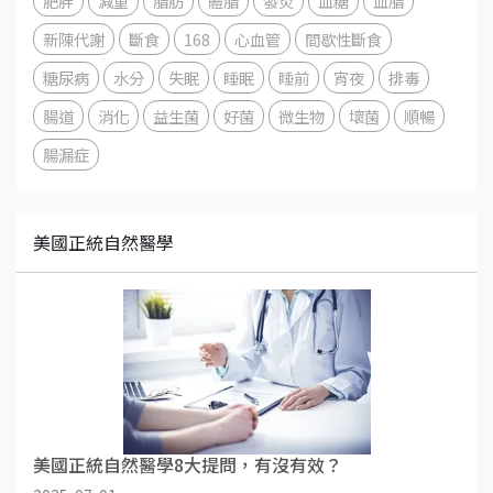
肥胖
減重
脂肪
體脂
發炎
血糖
血脂
新陳代謝
斷食
168
心血管
間歇性斷食
糖尿病
水分
失眠
睡眠
睡前
宵夜
排毒
腸道
消化
益生菌
好菌
微生物
壞菌
順暢
腸漏症
美國正統自然醫學
美國正統自然醫學8大提問，有沒有效？