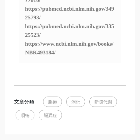
77618/
https://pubmed.ncbi.nlm.nih.gov/349
25793/
https://pubmed.ncbi.nlm.nih.gov/335
25523/
https://www.ncbi.nlm.nih.gov/books/
NBK493184/
文章分類
腸道
消化
新陳代謝
順暢
腸漏症