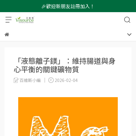
🎉歡迎新朋友註冊加入！
「液態離子鎂」：維持腸道與身
心平衡的關鍵礦物質
百維斯小編
2026-02-04