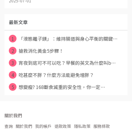
2025-07-01
最新文章
1
「液態離子鎂」：維持腸道與身心平衡的關鍵⋯
2
搶救消化黃金5步驟！
3
宵夜到底可不可以吃？早餐的英文為什麼叫b⋯
4
吃甚麼不胖？什麼方法能避免增胖？
5
想變瘦? 168斷食減重的安全性，你一定⋯
關於我們
查詢
關於我們
我的帳戶
退款政策
隱私政策
服務條款