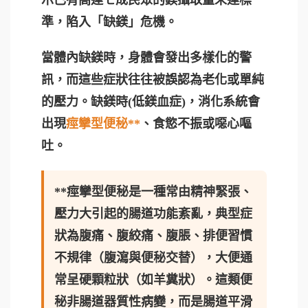
示已有高達七成民眾的鎂攝取量未達標
準，陷入「缺鎂」危機。
當體內缺鎂時，身體會發出多樣化的警
訊，而這些症狀往往被誤認為老化或單純
的壓力。缺鎂時(低鎂血症)，消化系統會
出現
痙攣型便秘**
、食慾不振或噁心嘔
吐。
**痙攣型便秘是一種常由精神緊張、
壓力大引起的腸道功能紊亂，典型症
狀為腹痛、腹絞痛、腹脹、排便習慣
不規律（腹瀉與便秘交替），大便通
常呈硬顆粒狀（如羊糞狀）。這類便
秘非腸道器質性病變，而是腸道平滑