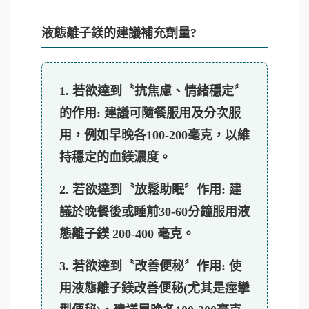
液態離子鎂的建議補充劑量?
1. 若欲達到〝抗焦慮、情緒穩定〞
的作用:
建議可隨餐服用及分次服
用，例如
早晚各100-200毫克
，以維
持穩定的血鎂濃度。
2. 若欲達到〝放鬆助眠〞作用:
建
議於晚餐後或睡前30-60分鐘服用液
態離子鎂
200-400 毫
克。
3. 若欲達到〝改善便秘〞作用:
使
用液態離子鎂改善便秘(尤其是痙攣