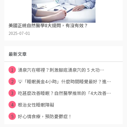
美國正統自然醫學8大提問，有沒有效？
2025-07-01
最新文章
1
湧泉穴在哪裡？刺激腳底湧泉穴的 5 大功⋯
2
💡「睡眠黃金4小時」什麼時間睡覺最好？進⋯
3
吃甚麼改善睡眠？自然醫學推崇的「4大改善⋯
4
根治女性睡眠障礙
5
好心情食療，預防憂鬱症！