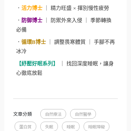
．
活力博士
｜ 精力旺盛 × 揮別慢性疲勞
．
防御博士
｜ 防禦外來入侵 ｜ 季節轉換
必備
．
循環B博士
｜ 調整畏寒體質 ｜ 手腳不再
冰冷
【紓壓好眠系列】
｜ 找回深度睡眠，讓身
心徹底放鬆
文章分類
自然療法
自然醫學
蛋白質
失眠
睡眠
睡眠障礙