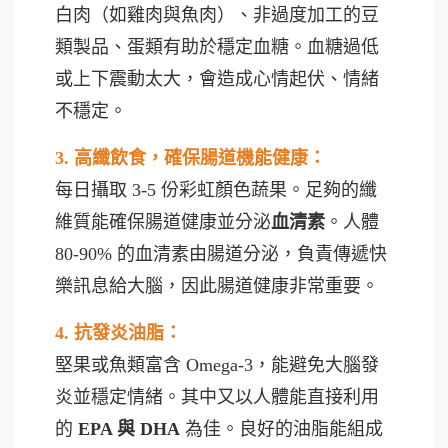
白肉（如雞肉與魚肉）、非過度加工的豆
類製品、蛋類有助於穩定血糖。血糖過低
或上下震動太大，會造成心情起伏、情緒
不穩定。
3. 高纖飲食，確保腸道機能健康：
每日攝取 3-5 份彩虹顏色蔬果。足夠的纖
維質能確保腸道健康並分泌
血清素
。人體
80-90% 的血清素由腸道分泌，負責傳遞快
樂訊息給大腦，因此腸道健康非常重要。
4. 抗發炎油脂：
堅果或魚類富含 Omega-3，能避免大腦發
炎並穩定情緒。其中又以人體能直接利用
的
EPA 與 DHA
為佳。良好的油脂能組成