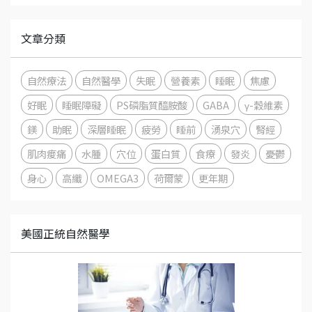
文章分類
自然療法
自然醫學
失眠
營養素
睡眠
焦慮
好眠
睡眠障礙
PS磷脂質醯胺酸
GABA
γ-穀維素
鎂
助眠
深層睡眠
疲勞
睡前
湧泉穴
腎經
肌肉痠痛
水腫
穴位
蛋白質
食療
發炎
憂鬱
身心
高纖
OMEGA3
荷爾蒙
更年期
美國正統自然醫學